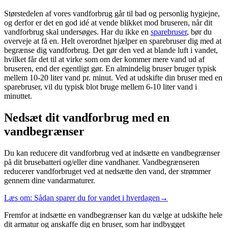
Størstedelen af vores vandforbrug går til bad og personlig hygiejne,
og derfor er det en god idé at vende blikket mod bruseren, når dit
vandforbrug skal undersøges. Har du ikke en
sparebruser
, bør du
overveje at få en. Helt overordnet hjælper en sparebruser dig med at
begrænse dig vandforbrug. Det gør den ved at blande luft i vandet,
hvilket får det til at virke som om der kommer mere vand ud af
bruseren, end der egentligt gør. En almindelig bruser bruger typisk
mellem 10-20 liter vand pr. minut. Ved at udskifte din bruser med en
sparebruser, vil du typisk blot bruge mellem 6-10 liter vand i
minuttet.
Nedsæt dit vandforbrug med en
vandbegrænser
Du kan reducere dit vandforbrug ved at indsætte en vandbegrænser
på dit brusebatteri og/eller dine vandhaner. Vandbegrænseren
reducerer vandforbruget ved at nedsætte den vand, der strømmer
gennem dine vandarmaturer.
Læs om: Sådan sparer du for vandet i hverdagen→
Fremfor at indsætte en vandbegrænser kan du vælge at udskifte hele
dit armatur og anskaffe dig en bruser, som har indbygget