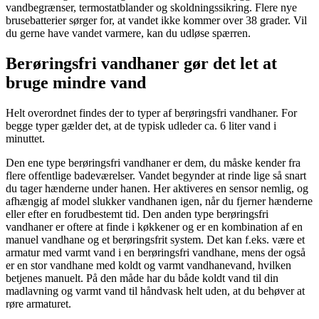
vandbegrænser, termostatblander og skoldningssikring. Flere nye
brusebatterier sørger for, at vandet ikke kommer over 38 grader. Vil
du gerne have vandet varmere, kan du udløse spærren.
Berøringsfri vandhaner gør det let at
bruge mindre vand
Helt overordnet findes der to typer af berøringsfri vandhaner. For
begge typer gælder det, at de typisk udleder ca. 6 liter vand i
minuttet.
Den ene type berøringsfri vandhaner er dem, du måske kender fra
flere offentlige badeværelser. Vandet begynder at rinde lige så snart
du tager hænderne under hanen. Her aktiveres en sensor nemlig, og
afhængig af model slukker vandhanen igen, når du fjerner hænderne
eller efter en forudbestemt tid. Den anden type berøringsfri
vandhaner er oftere at finde i køkkener og er en kombination af en
manuel vandhane og et berøringsfrit system. Det kan f.eks. være et
armatur med varmt vand i en berøringsfri vandhane, mens der også
er en stor vandhane med koldt og varmt vandhanevand, hvilken
betjenes manuelt. På den måde har du både koldt vand til din
madlavning og varmt vand til håndvask helt uden, at du behøver at
røre armaturet.