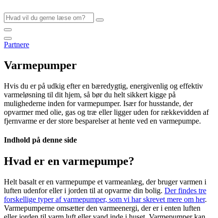
Videre
til
indhold
Partnere
Varmepumper
Hvis du er på udkig efter en bæredygtig, energivenlig og effektiv
varmeløsning til dit hjem, så bør du helt sikkert kigge på
mulighederne inden for varmepumper. Især for husstande, der
opvarmer med olie, gas og træ eller ligger uden for rækkevidden af
fjernvarme er der store besparelser at hente ved en varmepumpe.
Indhold på denne side
Hvad er en varmepumpe?
Helt basalt er en varmepumpe et varmeanlæg, der bruger varmen i
luften udenfor eller i jorden til at opvarme din bolig.
Der findes tre
forskellige typer af varmepumper, som vi har skrevet mere om her
.
Varmepumperne omsætter den varmeenergi, der er i enten luften
eller jorden til varm luft eller vand inde i huset. Varmepumper kan