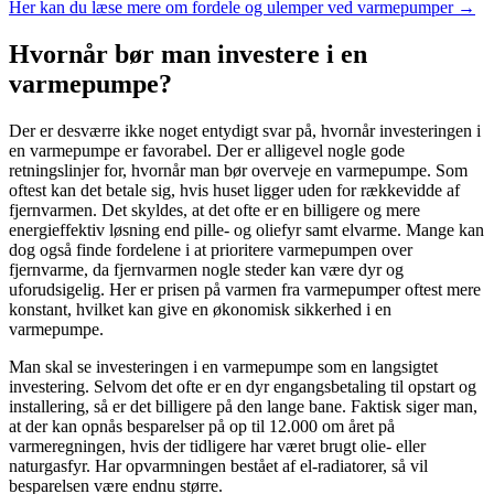
Her kan du læse mere om fordele og ulemper ved varmepumper →
Hvornår bør man investere i en
varmepumpe?
Der er desværre ikke noget entydigt svar på, hvornår investeringen i
en varmepumpe er favorabel. Der er alligevel nogle gode
retningslinjer for, hvornår man bør overveje en varmepumpe. Som
oftest kan det betale sig, hvis huset ligger uden for rækkevidde af
fjernvarmen. Det skyldes, at det ofte er en billigere og mere
energieffektiv løsning end pille- og oliefyr samt elvarme. Mange kan
dog også finde fordelene i at prioritere varmepumpen over
fjernvarme, da fjernvarmen nogle steder kan være dyr og
uforudsigelig. Her er prisen på varmen fra varmepumper oftest mere
konstant, hvilket kan give en økonomisk sikkerhed i en
varmepumpe.
Man skal se investeringen i en varmepumpe som en langsigtet
investering. Selvom det ofte er en dyr engangsbetaling til opstart og
installering, så er det billigere på den lange bane. Faktisk siger man,
at der kan opnås besparelser på op til 12.000 om året på
varmeregningen, hvis der tidligere har været brugt olie- eller
naturgasfyr. Har opvarmningen bestået af el-radiatorer, så vil
besparelsen være endnu større.