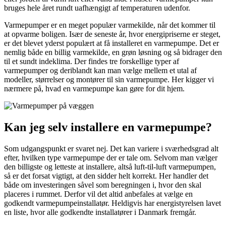
bruges hele året rundt uafhængigt af temperaturen udenfor.
Varmepumper er en meget populær varmekilde, når det kommer til
at opvarme boligen. Især de seneste år, hvor energipriserne er steget,
er det blevet yderst populært at få installeret en varmepumpe. Det er
nemlig både en billig varmekilde, en grøn løsning og så bidrager den
til et sundt indeklima. Der findes tre forskellige typer af
varmepumper og deriblandt kan man vælge mellem et utal af
modeller, størrelser og montører til sin varmepumpe. Her kigger vi
nærmere på, hvad en varmepumpe kan gøre for dit hjem.
Kan jeg selv installere en varmepumpe?
Som udgangspunkt er svaret nej. Det kan variere i sværhedsgrad alt
efter, hvilken type varmepumpe der er tale om. Selvom man vælger
den billigste og letteste at installere, altså luft-til-luft varmepumpen,
så er det forsat vigtigt, at den sidder helt korrekt. Her handler det
både om investeringen såvel som beregningen i, hvor den skal
placeres i rummet. Derfor vil det altid anbefales at vælge en
godkendt varmepumpeinstallatør. Heldigvis har energistyrelsen lavet
en liste, hvor alle godkendte installatører i Danmark fremgår.