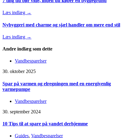
7 ting du bør vide, inden du køber en byggegrund
Læs indlæg →
Nybyggeri med charme og sjæl handler om mere end stil
Læs indlæg →
Andre indlæg som dette
Vandbesparelser
30. oktober 2025
Spar på varmen og elregningen med en energivenlig
varmepumpe
Vandbesparelser
30. september 2024
10 Tips til at spare på vandet derhjemme
Guides
,
Vandbesparelser