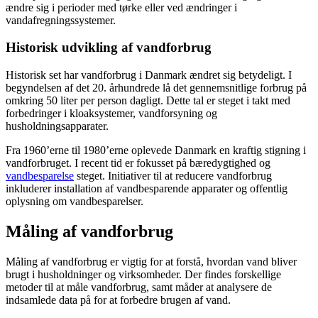
ændre sig i perioder med tørke eller ved ændringer i
vandafregningssystemer.
Historisk udvikling af vandforbrug
Historisk set har vandforbrug i Danmark ændret sig betydeligt. I
begyndelsen af det 20. århundrede lå det gennemsnitlige forbrug på
omkring 50 liter per person dagligt. Dette tal er steget i takt med
forbedringer i kloaksystemer, vandforsyning og
husholdningsapparater.
Fra 1960’erne til 1980’erne oplevede Danmark en kraftig stigning i
vandforbruget. I recent tid er fokusset på bæredygtighed og
vandbesparelse
steget. Initiativer til at reducere vandforbrug
inkluderer installation af vandbesparende apparater og offentlig
oplysning om vandbesparelser.
Måling af vandforbrug
Måling af vandforbrug er vigtig for at forstå, hvordan vand bliver
brugt i husholdninger og virksomheder. Der findes forskellige
metoder til at måle vandforbrug, samt måder at analysere de
indsamlede data på for at forbedre brugen af vand.