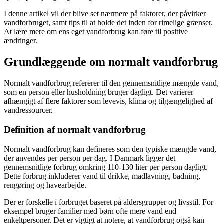
I denne artikel vil der blive set nærmere på faktorer, der påvirker
vandforbruget, samt tips til at holde det inden for rimelige grænser.
At lære mere om ens eget vandforbrug kan føre til positive
ændringer.
Grundlæggende om normalt vandforbrug
Normalt vandforbrug refererer til den gennemsnitlige mængde vand,
som en person eller husholdning bruger dagligt. Det varierer
afhængigt af flere faktorer som levevis, klima og tilgængelighed af
vandressourcer.
Definition af normalt vandforbrug
Normalt vandforbrug kan defineres som den typiske mængde vand,
der anvendes per person per dag. I Danmark ligger det
gennemsnitlige forbrug omkring 110-130 liter per person dagligt.
Dette forbrug inkluderer vand til drikke, madlavning, badning,
rengøring og havearbejde.
Der er forskelle i forbruget baseret på aldersgrupper og livsstil. For
eksempel bruger familier med børn ofte mere vand end
enkeltpersoner. Det er vigtigt at notere, at vandforbrug også kan