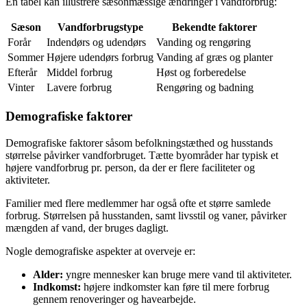
En tabel kan illustrere sæsonmæssige ændringer i vandforbrug:
Sæson
Vandforbrugstype
Bekendte faktorer
Forår
Indendørs og udendørs
Vanding og rengøring
Sommer
Højere udendørs forbrug
Vanding af græs og planter
Efterår
Middel forbrug
Høst og forberedelse
Vinter
Lavere forbrug
Rengøring og badning
Demografiske faktorer
Demografiske faktorer såsom befolkningstæthed og husstands
størrelse påvirker vandforbruget. Tætte byområder har typisk et
højere vandforbrug pr. person, da der er flere faciliteter og
aktiviteter.
Familier med flere medlemmer har også ofte et større samlede
forbrug. Størrelsen på husstanden, samt livsstil og vaner, påvirker
mængden af vand, der bruges dagligt.
Nogle demografiske aspekter at overveje er:
Alder:
yngre mennesker kan bruge mere vand til aktiviteter.
Indkomst:
højere indkomster kan føre til mere forbrug
gennem renoveringer og havearbejde.