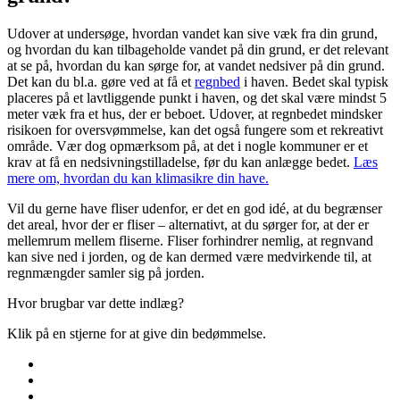
Udover at undersøge, hvordan vandet kan sive væk fra din grund,
og hvordan du kan tilbageholde vandet på din grund, er det relevant
at se på, hvordan du kan sørge for, at vandet nedsiver på din grund.
Det kan du bl.a. gøre ved at få et
regnbed
i haven. Bedet skal typisk
placeres på et lavtliggende punkt i haven, og det skal være mindst 5
meter væk fra et hus, der er beboet. Udover, at regnbedet mindsker
risikoen for oversvømmelse, kan det også fungere som et rekreativt
område. Vær dog opmærksom på, at det i nogle kommuner er et
krav at få en nedsivningstilladelse, før du kan anlægge bedet.
Læs
mere om, hvordan du kan klimasikre din have.
Vil du gerne have fliser udenfor, er det en god idé, at du begrænser
det areal, hvor der er fliser – alternativt, at du sørger for, at der er
mellemrum mellem fliserne. Fliser forhindrer nemlig, at regnvand
kan sive ned i jorden, og de kan dermed være medvirkende til, at
regnmængder samler sig på jorden.
Hvor brugbar var dette indlæg?
Klik på en stjerne for at give din bedømmelse.