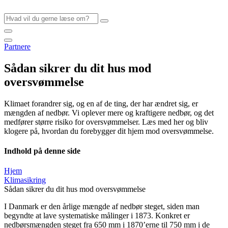
Videre
til
indhold
Partnere
Sådan sikrer du dit hus mod
oversvømmelse
Klimaet forandrer sig, og en af de ting, der har ændret sig, er
mængden af nedbør. Vi oplever mere og kraftigere nedbør, og det
medfører større risiko for oversvømmelser. Læs med her og bliv
klogere på, hvordan du forebygger dit hjem mod oversvømmelse.
Indhold på denne side
Hjem
Klimasikring
Sådan sikrer du dit hus mod oversvømmelse
I Danmark er den årlige mængde af nedbør steget, siden man
begyndte at lave systematiske målinger i 1873. Konkret er
nedbørsmængden steget fra 650 mm i 1870’erne til 750 mm i de