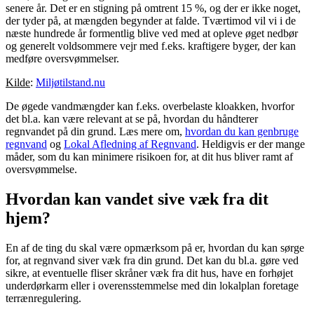
senere år. Det er en stigning på omtrent 15 %, og der er ikke noget,
der tyder på, at mængden begynder at falde. Tværtimod vil vi i de
næste hundrede år formentlig blive ved med at opleve øget nedbør
og generelt voldsommere vejr med f.eks. kraftigere byger, der kan
medføre oversvømmelser.
Kilde
:
Miljøtilstand.nu
De øgede vandmængder kan f.eks. overbelaste kloakken, hvorfor
det bl.a. kan være relevant at se på, hvordan du håndterer
regnvandet på din grund. Læs mere om,
hvordan du kan genbruge
regnvand
og
Lokal Afledning af Regnvand
. Heldigvis er der mange
måder, som du kan minimere risikoen for, at dit hus bliver ramt af
oversvømmelse.
Hvordan kan vandet sive væk fra dit
hjem?
En af de ting du skal være opmærksom på er, hvordan du kan sørge
for, at regnvand siver væk fra din grund. Det kan du bl.a. gøre ved
sikre, at eventuelle fliser skråner væk fra dit hus, have en forhøjet
underdørkarm eller i overensstemmelse med din lokalplan foretage
terrænregulering.