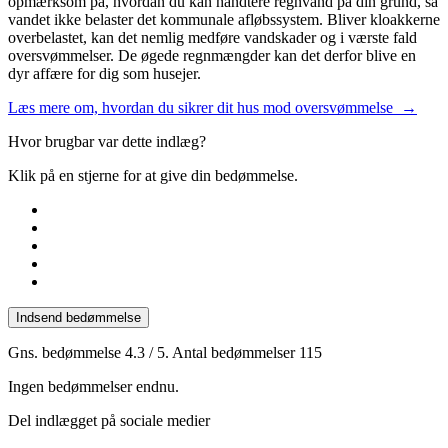
opmærksom på, hvordan du kan håndtere regnvand på din grund, så
vandet ikke belaster det kommunale afløbssystem. Bliver kloakkerne
overbelastet, kan det nemlig medføre vandskader og i værste fald
oversvømmelser. De øgede regnmængder kan det derfor blive en
dyr affære for dig som husejer.
Læs mere om, hvordan du sikrer dit hus mod oversvømmelse →
Hvor brugbar var dette indlæg?
Klik på en stjerne for at give din bedømmelse.
Indsend bedømmelse
Gns. bedømmelse
4.3
/ 5. Antal bedømmelser
115
Ingen bedømmelser endnu.
Del indlægget på sociale medier