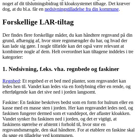
noget af dit tilslutningsbidrag til kloaksystemet tilbage. Det kræver
dog, at du bl.a. får en
nedsivningstilladelse fra din kommune
.
Forskellige LAR-tiltag
Der findes flere forskellige måder, du kan håndtere regnvand på din
grund, afhængig af, hvor store regnmængder du har, og hvad der
kan lade sig gøre. I nogle tilfælde kan det også være relevant at
kombinere nogle af dem. Helt overordnet kan tiltagene inddeles i tre
kategorier:
1. Nedsivning, f.eks. vha. regnbede og faskiner
Regnbed
: Et regnbed er et bed med planter, som regnvandet kan
ledes hen til. Vandet kan ledes via en fordybning eller en rende, og
efterfølgende kan det sive ned i jorden langsomt.
Faskine: En faskine beskrives bedst som en form for hulrum eller en
kasse med en masse sten i jorden. Her kan regnvandet ledes ned, og
faskinen fungerer dermed som et vanddepot, der aflaster kloakken.
Vandet synker fra faskinen ned i jorden, og det er vigtigt, at
faskinens størrelse er afstemt i forhold til, hvor stor en
regnvandsmængde, den skal håndtere. For at etablere en faskine skal
du søge en tilladelse ved kommunen.