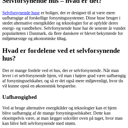
Selvforsynende hus – hvad er det?
Selvforsynende huse
er boliger, der er designet til at være mere
uafhængige af forskellige forsyningssystemer. Disse huse bruger i
stedet alternative energikilder og teknologier for at opfylde deres
energi- og vandbehov. Selvforsynende huse har de seneste år vundet
populariteten i Danmark, da flere danskere er blevet bekymrede for
miljømæssige og økonomiske tiltag.
Hvad er fordelene ved et selvforsynende
hus?
Der er mange fordele ved et hus, der er selvforsynende. Når man
lever i et selvforsynende hjem, vil man i højere grad være uafhængig
af forsyningsselskaber, og så er det også mere miljøvenligt, hvor du
vil kunne opnå en økonomisk besparelse.
Uafhængighed
Ved at bruge alternative energikilder og teknologier kan et hjem
blive uafhængig af de mange forsyningsselskaber. Dette kan
eksempelvis være, at man lægger solceller oven på taget, hvor man
kan blive helt selvforsynende med strøm.