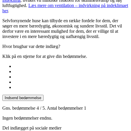
indeklima
, hvilket vil mindske risikoen for skimmelsvamp og høj
luftfugtighed.
Læs mere om ventilation – indvirkning på indeklimaet
her
.
Selvforsynende huse kan tilbyde en række fordele for dem, der
søger en mere bæredygtig, økonomisk og sundere livsstil. Det vil
derfor være en interessant mulighed for dem, der er villige til at
investere i en mere bæredygtig og uafhængig livsstil.
Hvor brugbar var dette indlæg?
Klik på en stjerne for at give din bedømmelse.
Indsend bedømmelse
Gns. bedømmelse
4
/ 5. Antal bedømmelser
1
Ingen bedømmelser endnu.
Del indlægget på sociale medier