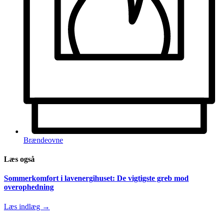
Brændeovne
Læs også
Sommerkomfort i lavenergihuset: De vigtigste greb mod
overophedning
Læs indlæg →