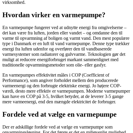
virksomhed.
Hvordan virker en varmepumpe?
En varmepumpe fungerer ved at udnytte energi fra omgivelserne –
det kan være fra luften, jorden eller vandet – og omdanne den til
varme til opvarmning af boligen og varmt vand. Den mest populære
type i Danmark er en luft til vand varmepumpe. Denne type trækker
energi fra luften udenfor og overfører den til vandbaserede
varmesystemer som radiatorer og gulvvarme. Teknologien gør det
muligt at reducere energiforbruget markant sammenlignet med
traditionelle opvarmningsmetoder som olie- eller gasfyr.
En varmepumpes effektivitet måles i COP (Coefficient of
Performance), som angiver forholdet mellem den producerede
varmeenergi og den forbrugte elektriske energi. Jo højere COP-
værdi, desto mere effektiv er varmepumpen. Moderne varmepumper
kan have en COP på 3-5, hvilket betyder, at de leverer 3-5 gange
mere varmeenergi, end den mængde elektricitet de forbruger.
Fordele ved at vælge en varmepumpe
Der er adskillige fordele ved at vælge en varmepumpe som
opvarmningsløsning. For det første er det en miljøvenlig mulighed,