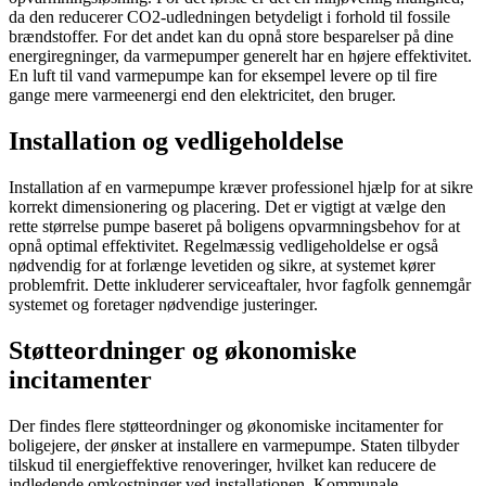
da den reducerer CO2-udledningen betydeligt i forhold til fossile
brændstoffer. For det andet kan du opnå store besparelser på dine
energiregninger, da varmepumper generelt har en højere effektivitet.
En luft til vand varmepumpe kan for eksempel levere op til fire
gange mere varmeenergi end den elektricitet, den bruger.
Installation og vedligeholdelse
Installation af en varmepumpe kræver professionel hjælp for at sikre
korrekt dimensionering og placering. Det er vigtigt at vælge den
rette størrelse pumpe baseret på boligens opvarmningsbehov for at
opnå optimal effektivitet. Regelmæssig vedligeholdelse er også
nødvendig for at forlænge levetiden og sikre, at systemet kører
problemfrit. Dette inkluderer serviceaftaler, hvor fagfolk gennemgår
systemet og foretager nødvendige justeringer.
Støtteordninger og økonomiske
incitamenter
Der findes flere støtteordninger og økonomiske incitamenter for
boligejere, der ønsker at installere en varmepumpe. Staten tilbyder
tilskud til energieffektive renoveringer, hvilket kan reducere de
indledende omkostninger ved installationen. Kommunale