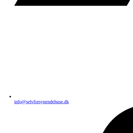
info@selvforsynendehuse.dk