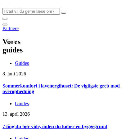
Videre
til
indhold
Partnere
Vores
guides
Guides
8. juni 2026
Sommerkomfort i lavenergihuset: De vigtigste greb mod
overophedning
Guides
13. april 2026
7 ting du bør vide, inden du køber en byggegrund
Guides